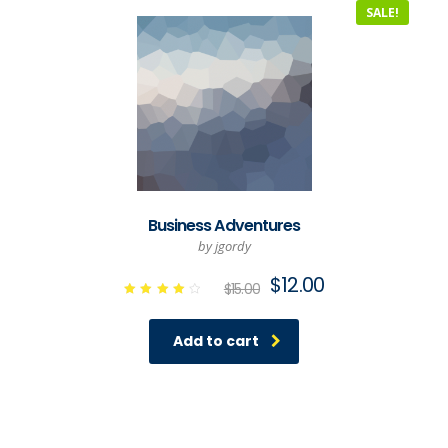
SALE!
Business Adventures
by jgordy
$
12.00
$
15.00
Rated
4.00
out of
Add to cart
5