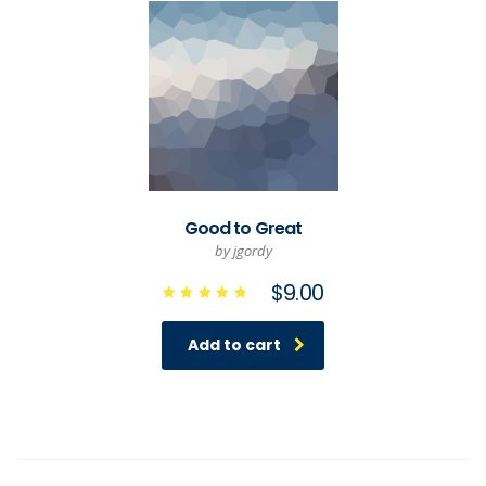
Good to Great
by jgordy
$
9.00
Rated
5.00
out of 5
Add to cart