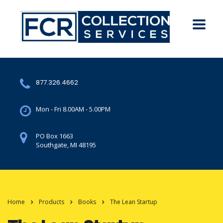
877.326.4662
Mon - Fri 8.00AM - 5.00PM
PO Box 1663
Southgate, MI 48195
Home
Products
Books
The Lean Startup