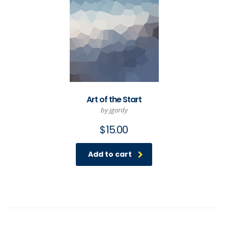
Art of the Start
by jgordy
$
15.00
Add to cart