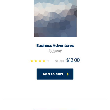
Business Adventures
by jgordy
$
12.00
$
15.00
Rated
4.00
out of
Add to cart
5