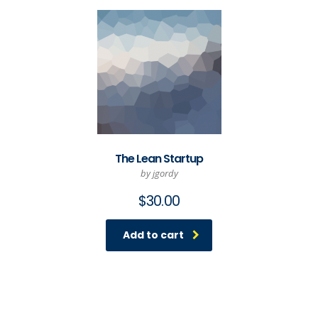
The Lean Startup
by jgordy
$
30.00
Add to cart