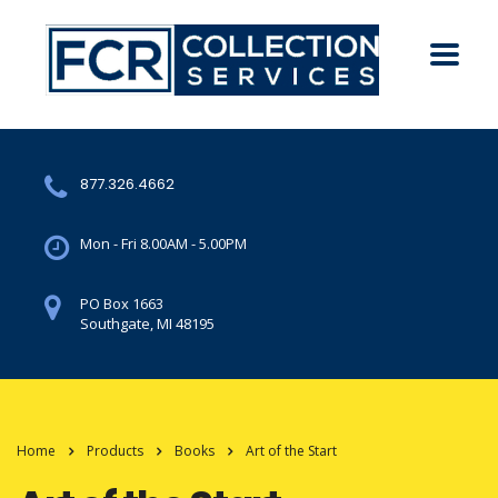
877.326.4662
Mon - Fri 8.00AM - 5.00PM
PO Box 1663
Southgate, MI 48195
Home
Products
Books
Art of the Start