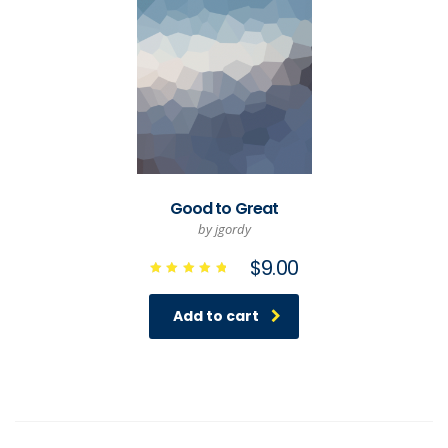
Good to Great
by jgordy
$
9.00
Rated
5.00
out of 5
Add to cart